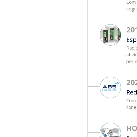
Com 
segu
20
Esp
Rapi
ativi
por 
20
Red
Com 
conec
HO