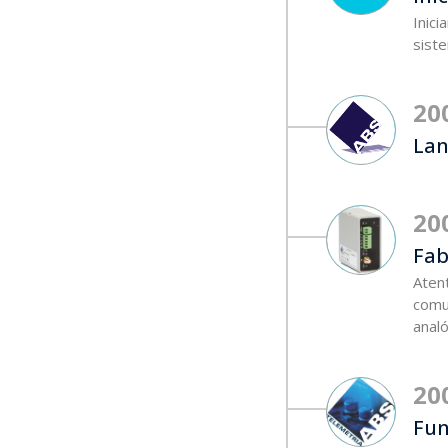
Inic
sist
20
Lan
20
Fab
Aten
comu
analó
20
Fun