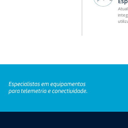
Esp
Atua
integ
util