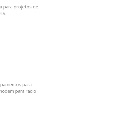
a para projetos de
ia.
uipamentos para
 modem para rádio