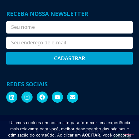
RECEBA NOSSA NEWSLETTER
CADASTRAR
Alternative:
REDES SOCIAIS
Usamos cookies em nosso site para fornecer uma experiência
mais relevante para você, melhor desempenho das páginas e
© Copyright 2026. ABS Telemetria
otimização do conteúdo. Ao clicar em
ACEITAR
, você concorda